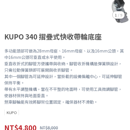
1
/
9
KUPO 340 摺疊式快收帶輪底座
多功能頭部可做為28mm母座、16mm母座、以及16mm公頭，其
中16mm公頭可垂直或水平使用。
垂直收折式的腳管方便攜帶與收納。腳管收折機構是彈簧鎖設計，
只需拉動彈簧鎖即可展開與收折腳管。
其中一個腳管為可延伸設計，當掛載的設備偏離中心，可延伸腳管
保持平衡。
帶有水平調整機構，當在不平整的地面時，可使用工具微調腳管，
使器材保持與地面垂直。
煞車腳輪能有效將腳架位置固定，確保器材不滑動。
KUPO
NT$4,800
NT$8,000