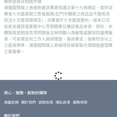
維修退換貨相關步驟
湧蓮國際線上商城依據消費者保護法第十九條規定，提供消
費者七天鑑賞期之售後服務(在門市購買之商品並不適用消
保法七天鑑賞期規定)；消費者於七天鑑賞期內，經本公司
技術支援部或客服中心等相關單位確認產品來源、原料、本
體製程或相容性等問題後且無明顯人為破壞或撕除防護標籤
者，可來電告知工作人員辦理退、換貨事宜；倘無符合以上
之退貨標準，湧蓮國際線上商城得保留索取合理銷退處理費
之裁量權。
用心、服務、創新的團隊
湧蓮官網
關於我們
退款政策
隱私政策
服務條款
關於我們