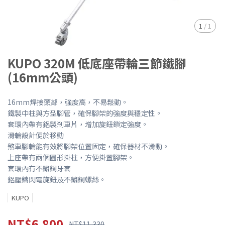
1
/
1
KUPO 320M 低底座帶輪三節鐵腳
(16mm公頭)
16mm焊接頭部，強度高，不易鬆動。
鐵製中柱與方型腳管，確保腳架的強度與穩定性。
套環內帶有鋁製剎車片，增加旋鈕鎖定強度。
滑輪設計便於移動
煞車腳輪能有效將腳架位置固定，確保器材不滑動。
上座帶有兩個圓形掛柱，方便掛置腳架。
套環內有不鏽鋼牙套
鋁壓鑄閃電旋鈕及不鏽鋼螺絲。
KUPO
NT$6,800
NT$11,330