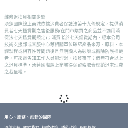
維修退換貨相關步驟
湧蓮國際線上商城依據消費者保護法第十九條規定，提供消
費者七天鑑賞期之售後服務(在門市購買之商品並不適用消
保法七天鑑賞期規定)；消費者於七天鑑賞期內，經本公司
技術支援部或客服中心等相關單位確認產品來源、原料、本
體製程或相容性等問題後且無明顯人為破壞或撕除防護標籤
者，可來電告知工作人員辦理退、換貨事宜；倘無符合以上
之退貨標準，湧蓮國際線上商城得保留索取合理銷退處理費
之裁量權。
用心、服務、創新的團隊
湧蓮官網
關於我們
退款政策
隱私政策
服務條款