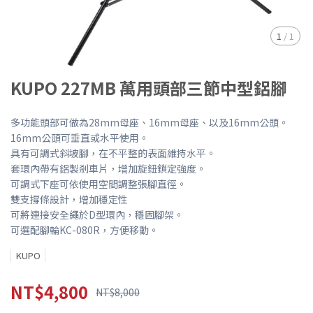
1
/
1
KUPO 227MB 萬用頭部三節中型鋁腳
多功能頭部可做為28mm母座、16mm母座、以及16mm公頭。
16mm公頭可垂直或水平使用。
具有可調式斜坡腳，在不平整的表面維持水平。
套環內帶有鋁製剎車片，增加旋鈕鎖定強度。
可調式下座可依使用空間調整張腳直徑。
雙支撐條設計，增加穩定性
可將連接安全繩於D型環內，穩固腳架。
可選配腳輪KC-080R，方便移動。
KUPO
NT$4,800
NT$8,000