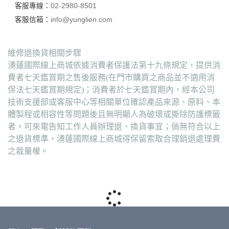
客服專線：
02-2980-8501
客服信箱：
info@yunglien.com
維修退換貨相關步驟
湧蓮國際線上商城依據消費者保護法第十九條規定，提供消
費者七天鑑賞期之售後服務(在門市購買之商品並不適用消
保法七天鑑賞期規定)；消費者於七天鑑賞期內，經本公司
技術支援部或客服中心等相關單位確認產品來源、原料、本
體製程或相容性等問題後且無明顯人為破壞或撕除防護標籤
者，可來電告知工作人員辦理退、換貨事宜；倘無符合以上
之退貨標準，湧蓮國際線上商城得保留索取合理銷退處理費
之裁量權。