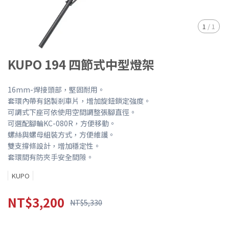
1
/
1
KUPO 194 四節式中型燈架
16mm-焊接頭部，堅固耐用。
套環內帶有鋁製剎車片，增加旋鈕鎖定強度。
可調式下座可依使用空間調整張腳直徑。
可選配腳輪KC-080R，方便移動。
螺絲與螺母組裝方式，方便維護。
雙支撐條設計，增加穩定性。
套環間有防夾手安全間隙。
KUPO
NT$3,200
NT$5,330