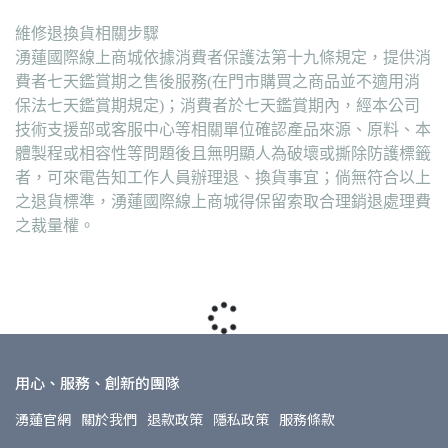
維修退換貨相關步驟
湧蓮國際線上商城依據消費者保護法第十九條規定，提供消
費者七天鑑賞期之售後服務(在門市購買之商品並不適用消
保法七天鑑賞期規定)；消費者於七天鑑賞期內，經本公司
技術支援部或客服中心等相關單位確認產品來源、原料、本
體製程或相容性等問題後且無明顯人為破壞或撕除防護標籤
者，可來電告知工作人員辦理退、換貨事宜；倘無符合以上
之退貨標準，湧蓮國際線上商城得保留索取合理銷退處理費
之裁量權。
用心、服務、創新的團隊
湧蓮官網
關於我們
退款政策
隱私政策
服務條款