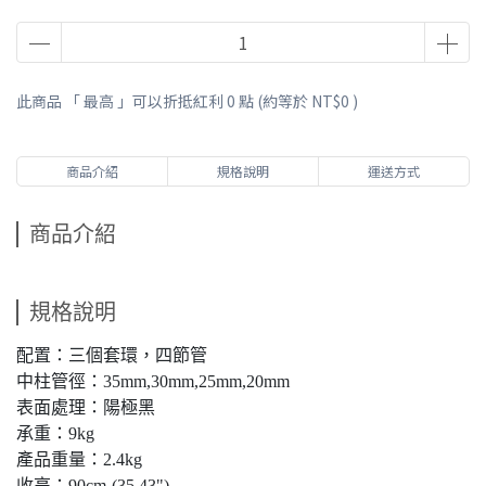
此商品 「 最高 」可以折抵紅利
0
點 (約等於
NT$0
)
商品介紹
規格說明
運送方式
商品介紹
規格說明
配置：三個套環，四節管
中柱管徑：35mm,30mm,25mm,20mm
表面處理：陽極黑
承重：9kg
產品重量：2.4kg
收高：90cm-(35.43")