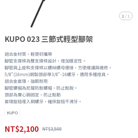
1
/
1
KUPO 023 三節式輕型腳架
鋁合金材質，輕便好攜帶
腳管支撐條為雙支撐條設計，增加穩定性。
腳管與上座和支撐條以螺絲螺母連接，方便維護與維修。
5/8"(16mm)銅製頭部帶3/8"-16螺牙，適用多種燈具。
鋁合金套環，強韌耐用
腳管螺帽為尼龍防鬆螺帽，防止鬆脫。
頭部為實心銷固定，防止鬆動
套環旋鈕埋入銅螺牙，確保旋鈕不滑牙。
KUPO
NT$2,100
NT$3,500