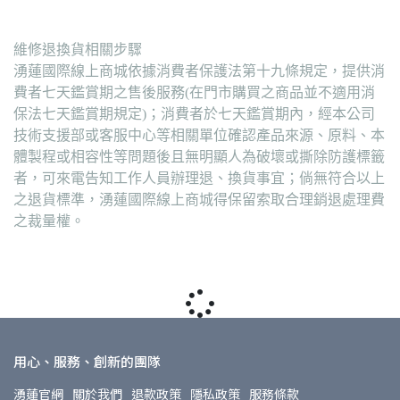
維修退換貨相關步驟
湧蓮國際線上商城依據消費者保護法第十九條規定，提供消
費者七天鑑賞期之售後服務(在門市購買之商品並不適用消
保法七天鑑賞期規定)；消費者於七天鑑賞期內，經本公司
技術支援部或客服中心等相關單位確認產品來源、原料、本
體製程或相容性等問題後且無明顯人為破壞或撕除防護標籤
者，可來電告知工作人員辦理退、換貨事宜；倘無符合以上
之退貨標準，湧蓮國際線上商城得保留索取合理銷退處理費
之裁量權。
用心、服務、創新的團隊
湧蓮官網
關於我們
退款政策
隱私政策
服務條款