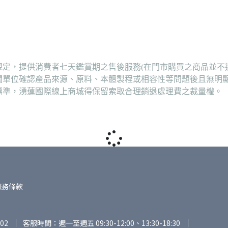
定，提供消費者七天鑑賞期之售後服務(在門市購買之商品並不
關單位確認產品來源、原料、本體製程或相容性等問題後且無明
標準，湧蓮國際線上商城得保留索取合理銷退處理費之裁量權。
服務條款
02
客服時間：週一至週五 09:30-12:00、13:30-18:30