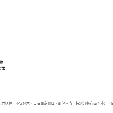
螺紋
公頭
作天內送達 ( 不含週六、日及國定假日。部份預購、特別訂製商品除外）