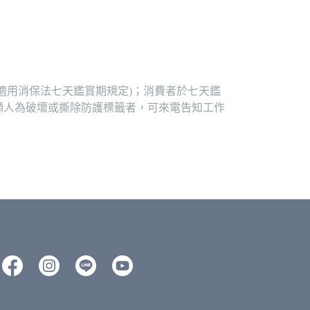
適用消保法七天鑑賞期規定)；消費者於七天鑑
顯人為破壞或撕除防護標籤者，可來電告知工作