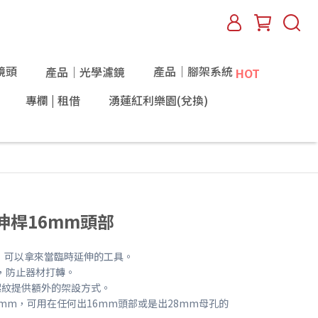
鏡頭
產品｜腳架系統
產品｜光學濾鏡
HOT
專欄 | 租借
湧蓮紅利樂園(兌換)
吋延伸桿16mm頭部
，可以拿來當臨時延伸的工具。
，防止器材打轉。
母螺紋提供額外的架設方式。
8mm，可用在任何出16mm頭部或是出28mm母孔的