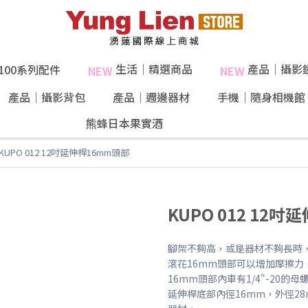
生活｜精選商品
產品｜攝影
X100系列配件
NEW
NEW
產品｜攝影背包
產品｜週邊器材
手機｜隨身相機館
熊蜂日本果實酒
40%果肉！
KUPO 012 12吋延伸桿16mm頭部
KUPO 012 12
腳架不夠高，或是器材不夠長時
滾花16mm頭部可以增加摩擦力
16mm頭部內車有1/4"-20的
延伸桿底部內徑16mm，外徑2