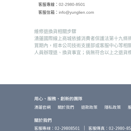
客服專線：
02-2980-8501
客服信箱：
info@yunglien.com
維修退換貨相關步驟
湧蓮國際線上商城依據消費者保護法第十九條規
賞期內，經本公司技術支援部或客服中心等相
人員辦理退、換貨事宜；倘無符合以上之退貨
用心、服務、創新的團隊
湧蓮官網
關於我們
退款政策
隱私政策
關於我們
客服專線：02-29808501
客服傳真：02-2980-85