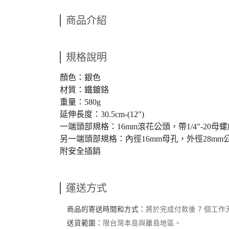
商品介紹
規格說明
顏色：銀色
材質：鐵鍍鉻
重量：580g
延伸長度：30.5cm-(12")
一端頭部規格：16mm滾花公頭，帶1/4"-20母
另一端頭部規格：內徑16mm母孔，外徑28mm
附安全插銷
運送方式
商品的寄送時間和方式：
將於完成付款後 7 個工
送貨範圍：
限台灣本島與離島地區。