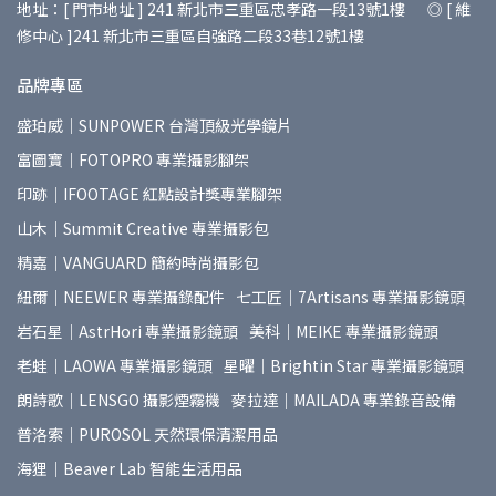
地址：[ 門市地址 ] 241 新北市三重區忠孝路一段13號1樓 ◎ [ 維
修中心 ]241 新北市三重區自強路二段33巷12號1樓
品牌專區
盛珀威｜SUNPOWER 台灣頂級光學鏡片
富圖寶｜FOTOPRO 專業攝影腳架
印跡｜IFOOTAGE 紅點設計獎專業腳架
山木｜Summit Creative 專業攝影包
精嘉｜VANGUARD 簡約時尚攝影包
紐爾｜NEEWER 專業攝錄配件
七工匠｜7Artisans 專業攝影鏡頭
岩石星｜AstrHori 專業攝影鏡頭
美科｜MEIKE 專業攝影鏡頭
老蛙｜LAOWA 專業攝影鏡頭
星曜｜Brightin Star 專業攝影鏡頭
朗詩歌｜LENSGO 攝影煙霧機
麥拉達｜MAILADA 專業錄音設備
普洛索｜PUROSOL 天然環保清潔用品
海狸｜Beaver Lab 智能生活用品