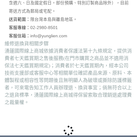
含週六、日及國定假日。部份預購、特別訂製商品除外），目前
寄送方式為郵局或宅配。
送貨範圍：
限台灣本島與離島地區。
客服專線：
02-2980-8501
客服信箱：
info@yunglien.com
維修退換貨相關步驟
湧蓮國際線上商城依據消費者保護法第十九條規定，提供消
費者七天鑑賞期之售後服務(在門市購買之商品並不適用消
保法七天鑑賞期規定)；消費者於七天鑑賞期內，經本公司
技術支援部或客服中心等相關單位確認產品來源、原料、本
體製程或相容性等問題後且無明顯人為破壞或撕除防護標籤
者，可來電告知工作人員辦理退、換貨事宜；倘無符合以上
之退貨標準，湧蓮國際線上商城得保留索取合理銷退處理費
之裁量權。