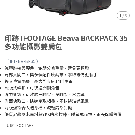
1
/
5
印跡 IFOOTAGE Beava BACKPACK 35
多功能攝影雙肩包
（ IFT-BV-BP35 ）
減壓胸帶與腰帶，協助分擔重量，背負更輕鬆
背部大開口，與多個配件收納帶，拿取設備更順手
獨立筆電隔層，最大可收納14吋筆電
磁吸式磁扣，可快速開關背包
彈力側袋，可收納三腳架、單腳架、水壺等
側面快取口，快速拿取相機，不錯過沿途風景
背板弧符合人體脊椎，減輕肩部負擔
優質尼龍防水面料與YKK防水拉鍊、隱藏式雨衣，雨天保護設備
印跡 IFOOTAGE