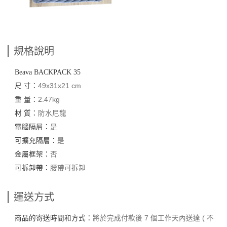
規格說明
Beava BACKPACK 35
尺 寸：
49x31x21 cm
重 量：
2.47kg
材 質：
防水尼龍
電腦隔層：
是
可擴充隔層：
是
金屬框架：
否
可拆卸帶：
腰帶可拆卸
運送方式
商品的寄送時間和方式：
將於完成付款後 7 個工作天內送達 ( 不