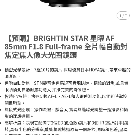
1
/
7
【預購】BRIGHTIN STAR 星曜 AF
85mm F1.8 Full-frame 全片幅自動對
焦定焦人像大光圈鏡頭
精密光學設計：7組10片的鏡片,採用優質日本HOYA鏡片,帶來卓越的
清晰度。
進階自動對焦：STM靜音步進馬達可實現快速、精確的對焦,並具備
眼睛偵測自動對焦功能,可拍攝完美的肖像照。
智慧FN按鈕：快速切換AF-L、AE-L和人眼偵測功能,以便即時掌控
關鍵時刻。
無段式光圈環：操作流暢、靜音,可實現無縫曝光調整一是攝影和攝
影的理想選擇。
高解析度：表現它配備了2個ED(低色散)鏡片和3個HR(高折射率)鏡
片,具有出色的分辨率,能夠精確地還原每一個細節,同時和色差,呈現