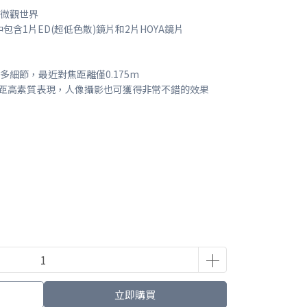
的微觀世界
包含1片ED(超低色散)鏡片和2片HOYA鏡片
多細節，最近對焦距離僅0.175m
微距高素質表現，人像攝影也可獲得非常不錯的效果
立即購買