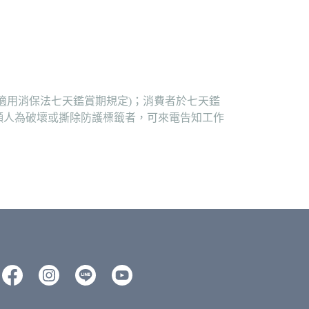
適用消保法七天鑑賞期規定)；消費者於七天鑑
顯人為破壞或撕除防護標籤者，可來電告知工作