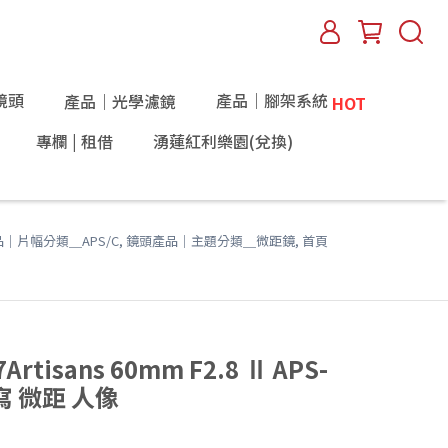
鏡頭
產品｜腳架系統
產品｜光學濾鏡
HOT
專欄 | 租借
湧蓮紅利樂園(兌換)
｜片幅分類＿APS/C
,
鏡頭產品｜主題分類＿微距鏡
,
首頁
isans 60mm F2.8 Ⅱ APS-
寫 微距 人像