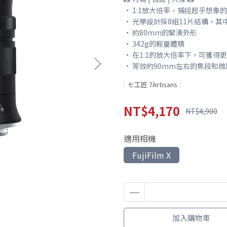
• 1:1放大倍率，捕捉超乎想象
• 光學設計採8組11片結構，其中
• 約80mm的緊湊外形
• 342g的輕量體積
• 在1:1的放大倍率下，可獲得更
• 等效約90mm左右的焦段和
七工匠 7Artisans
NT$4,170
NT$4,900
適用相機
FujiFilm X
加入購物車