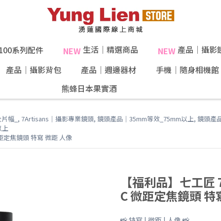
生活｜精選商品
產品｜攝影
X100系列配件
NEW
NEW
產品｜攝影背包
產品｜週邊器材
手機｜隨身相機館
熊蜂日本果實酒
40%果肉！
全片幅_
,
7Artisans｜攝影專業鏡頭
,
鏡頭產品｜35mm等效_75mm以上
,
鏡頭產品
以上
C 微距定焦鏡頭 特寫 微距 人像
【福利品】七工匠 7Art
C 微距定焦鏡頭 特
📸 特寫 | 微距 | 人像 📸