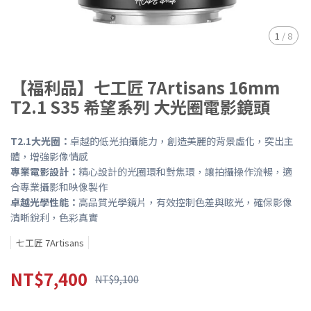
1
/
8
【福利品】七工匠 7Artisans 16mm
T2.1 S35 希望系列 大光圈電影鏡頭
T2.1大光圈：
卓越的低光拍攝能力，創造美麗的背景虛化，突出主
體，增強影像情感
專業電影設計：
精心設計的光圈環和對焦環，讓拍攝操作流暢，適
合專業攝影和映像製作
卓越光學性能：
高品質光學鏡片，有效控制色差與眩光，確保影像
清晰銳利，色彩真實
七工匠 7Artisans
NT$7,400
NT$9,100