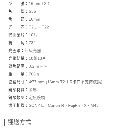
型 號：
16mm T2.1
片 幅：
S35
焦 距：
16mm
光 圈：
T2.1 ~ T22
光圈葉片：
10片
視 角：
73°
光圈環：
無級光圈
光學結構：
10組13片
對焦範圍：
0.2 m ~ ∞
重 量：
706 g
濾鏡尺寸：
Φ77 mm (16mm T2.1 R卡口不支持濾鏡)
鏡頭材質：
金屬
鏡頭類型：
定焦鏡頭
適用相機：
SONY E、Canon R、FujiFlim X、M43
運送方式