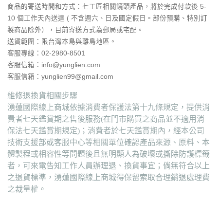
商品的寄送時間和方式：七工匠相關鏡頭產品，將於完成付款後 5-
10 個工作天內送達 ( 不含週六、日及國定假日。部份預購、特別訂
製商品除外），目前寄送方式為郵局或宅配。
送貨範圍：
限台灣本島與離島地區。
客服專線：02-2980-8501
客服信箱：info@yunglien.com
客服信箱：yunglien99@gmail.com
維修退換貨相關步驟
湧蓮國際線上商城依據消費者保護法第十九條規定，提供消
費者七天鑑賞期之售後服務(在門市購買之商品並不適用消
保法七天鑑賞期規定)；消費者於七天鑑賞期內，經本公司
技術支援部或客服中心等相關單位確認產品來源、原料、本
體製程或相容性等問題後且無明顯人為破壞或撕除防護標籤
者，可來電告知工作人員辦理退、換貨事宜；倘無符合以上
之退貨標準，湧蓮國際線上商城得保留索取合理銷退處理費
之裁量權。