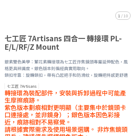
1
/
10
七工匠 7Artisans 四合一 轉接環 PL-
E/L/RF/Z Mount
銀紫雙色美學：繁花紫轉接環為七工匠炸焦鏡頭專屬延伸配色，風
格更具辨識度。銀色版本則偏經典實用取向。
鎖扣牢靠：旋轉鎖扣，帶有凸起把手和防滑紋，旋轉把持感更舒適
七工匠 7Artisans
轉接環為裝配部件，安裝與拆卸過程中可能產
生摩擦痕跡。
紫色版本劃痕相對更明顯（主要集中於鏡頭卡
口連接處，並非鏡身）；銀色版本因色彩接
近，痕跡相對不易察覺。
請根據實際需求及使用場景選購。 非炸焦鏡頭