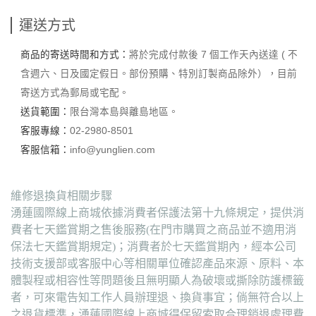
運送方式
商品的寄送時間和方式：
將於完成付款後 7 個工作天內送達 ( 不
含週六、日及國定假日。部份預購、特別訂製商品除外），目前
寄送方式為郵局或宅配。
送貨範圍：
限台灣本島與離島地區。
客服專線：
02-2980-8501
客服信箱：
info@yunglien.com
維修退換貨相關步驟
湧蓮國際線上商城依據消費者保護法第十九條規定，提供消
費者七天鑑賞期之售後服務(在門市購買之商品並不適用消
保法七天鑑賞期規定)；消費者於七天鑑賞期內，經本公司
技術支援部或客服中心等相關單位確認產品來源、原料、本
體製程或相容性等問題後且無明顯人為破壞或撕除防護標籤
者，可來電告知工作人員辦理退、換貨事宜；倘無符合以上
之退貨標準，湧蓮國際線上商城得保留索取合理銷退處理費