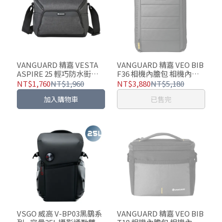
VANGUARD 精嘉 VESTA
VANGUARD 精嘉 VEO BIB
ASPIRE 25 輕巧防水街拍
F36 相機內膽包 相機內袋
包(二色可選)
包 - 可手提、單肩背、包內
NT$1,760
NT$1,960
NT$3,880
NT$5,180
內袋、搭配拉桿箱使用
加入購物車
已售完
VSGO 威高 V-BP03黑鷂系
VANGUARD 精嘉 VEO BIB