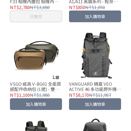
F33 相機內膽包 相機內袋
A1/A11 黑鷂系列 - 輕奈米
包 可手提、單肩背、包內
纖維收納布 - 雙色可選
NT$2,780
NT$3,080
NT$850
NT$1,050
內袋、搭配拉桿箱使用
已售完
加入購物車
VSGO 威高 V-BG01 全能質
VANGUARD 精嘉 VEO
感配件收納包 (L號) - 雙色
ACTIVE 46 多功能野外機能
可選
包(二色可選)
NT$1,100
NT$1,980
NT$8,170
NT$11,957
加入購物車
加入購物車