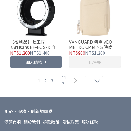
【福利品】七工匠
VANGUARD 精嘉 VEO
7Artisans EF-EOS-R 自動
METRO CP M、S 時尚相
轉接環 - CANON EF/EF-S
機包 (四色可選)
NT$1,200
NT$1,400
NT$900
NT$1,200
鏡頭 轉 CNON EOS-R 相機
加入購物車
已售完
11
1
2
3
...
1
2
用心、服務、創新的團隊
湧蓮官網
關於我們
退款政策
隱私政策
服務條款