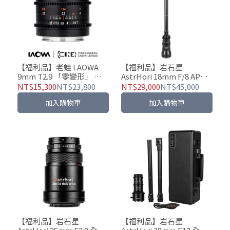
【福利品】老蛙 LAOWA
【福利品】岩石星
9mm T2.9 「零變形」 電
AstrHori 18mm F/8 APS-
影鏡頭｜CINEMALENS｜
C 探針微距鏡頭 直角/轉角
NT$15,300
NT$23,800
NT$29,000
NT$45,000
S35 ｜M4/3
90°切換
加入購物車
加入購物車
【福利品】岩石星
【福利品】岩石星