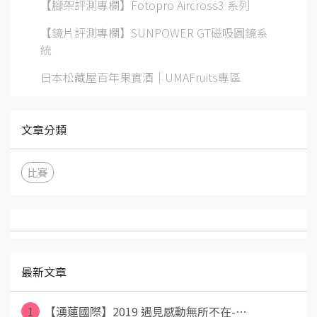
【腳架評測專欄】Fotopro Aircross3 系列
【鏡片評測專欄】SUNPOWER GT磁吸圓鏡系
統
日本松藏屋百年果實酒｜UMAFruits專區
文章分類
比賽
最新文章
1
【湧蓮國際】2019 遇見感動無所不在-⋯