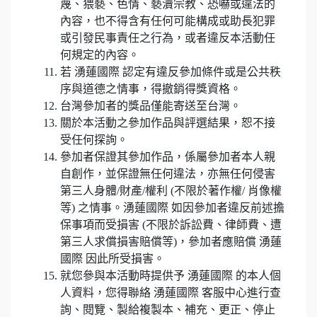
蔑、猥褻、色情、褻瀆宗教、恐嚇或違法的
內容，也不得含有任何可能構成或助長犯罪
或引發民事責任之行為，或者違反本活動任
何規定的內容。
若 湧蓮國際 認定有違反參加條件或是公共秩
序與道德之情事，得撤銷得獎資格。
台灣參加者的獎品僅能寄送至台灣。
關於本活動之參加作品與評選結果，恕不接
受任何探詢。
參加者保證其參加作品，係屬參加者本人親
自創作，並保證無任何違法，亦無任何侵害
第三人身體/財產/權利 (不限於著作權/ 肖像權
等) 之情事。湧蓮國際 如因參加者違反前述擔
保事項而受損害 (不限於訴訟費、律師費、遭
第三人求償損害賠償等)，參加者應賠償 湧蓮
國際 因此所受損害。
就您參與本活動時提供予 湧蓮國際 的本人個
人資料，您得聯絡 湧蓮國際 客服中心進行查
詢、閱覽、製給複製本、補充、更正、停止