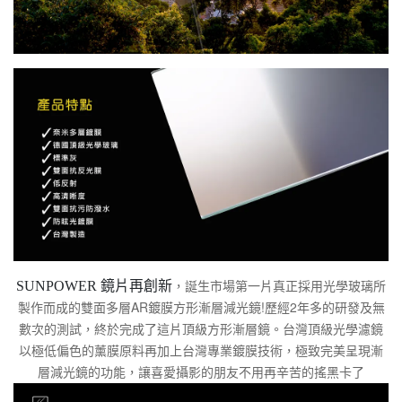
，誕生市場第一片真正採用光學玻璃所
SUNPOWER 鏡片再創新
製作而成的雙面多層AR鍍膜方形漸層減光鏡!歷經2年多的研發及無
數次的測試，終於完成了這片頂級方形漸層鏡。台灣頂級光學濾鏡
以極低偏色的薰膜原料再加上台灣專業鍍膜技術，極致完美呈現漸
層減光鏡的功能，讓喜愛攝影的朋友不用再辛苦的搖黑卡了