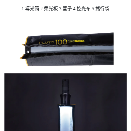
1.導光筒 2.柔光板 3.蓋子 4.控光布 5.攜行袋