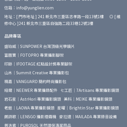
信箱：info@yunglien.com
地址：[ 門市地址 ] 241 新北市三重區忠孝路一段13號1樓 ◎ [ 維
修中心 ]241 新北市三重區自強路二段33巷12號1樓
品牌專區
盛珀威｜SUNPOWER 台灣頂級光學鏡片
富圖寶｜FOTOPRO 專業攝影腳架
印跡｜IFOOTAGE 紅點設計獎專業腳架
山木｜Summit Creative 專業攝影包
精嘉｜VANGUARD 簡約時尚攝影包
紐爾｜NEEWER 專業攝錄配件
七工匠｜7Artisans 專業攝影鏡頭
岩石星｜AstrHori 專業攝影鏡頭
美科｜MEIKE 專業攝影鏡頭
老蛙｜LAOWA 專業攝影鏡頭
星曜｜Brightin Star 專業攝影鏡頭
朗詩歌｜LENSGO 攝影煙霧機
麥拉達｜MAILADA 專業錄音設備
普洛索｜PUROSOL 天然環保清潔用品