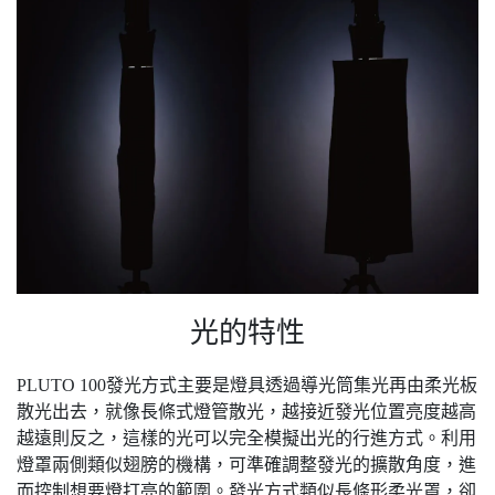
光的特性
PLUTO 100發光方式主要是燈具透過導光筒集光再由柔光板
散光出去，就像長條式燈管散光，越接近發光位置亮度越高
越遠則反之，這樣的光可以完全模擬出光的行進方式。利用
燈罩兩側類似翅膀的機構，可準確調整發光的擴散角度，進
而控制想要燈打亮的範圍。發光方式類似長條形柔光罩，卻