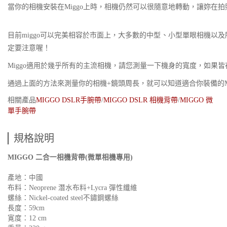
當你的相機安裝在Miggo上時，相機仍然可以很隨意地轉動，讓妳在
目前miggo可以完美相容於市面上，大多數的中型、小型單眼相機
定要注意喔！
Miggo適用於幾乎所有的主流相機，請您測量一下機身的寬度，如果
通過上面的方法來測量你的相機+鏡頭周長，就可以知道適合你裝備的Mi
相關產品
MIGGO DSLR手腕帶
/
MIGGO DSLR 相機背帶
/
MIGGO 微
單手腕帶
規格說明
MIGGO 二合一相機背帶(微單相機專用)
產地：中國
布料：Neoprene 潛水布料+Lycra 彈性纖維
螺絲：Nickel-coated steel不鏽鋼螺絲
長度：59cm
寛度：12 cm