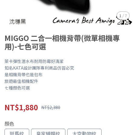
1
/
7
MIGGO 二合一相機背帶(微單相機專
用)-七色可選
萊卡彈性潛水布耐用防霉好清潔
知名KATA設計團隊專利商品仿冒必究
是相機背帶也是包布
旅遊最佳相機配件
七種顏色可選
NT$1,880
NT$2,380
顏色
斑馬紋
皇家蝴蝶紋
太空動物紋