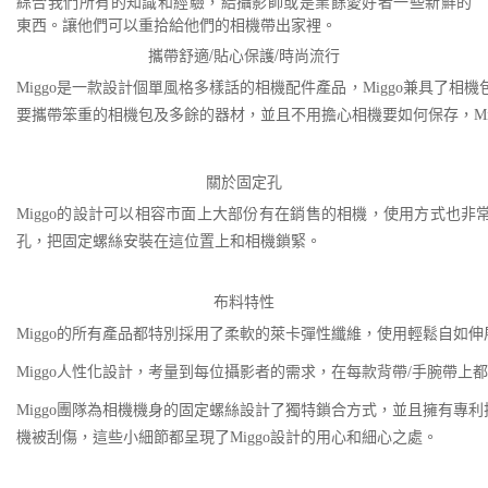
綜合我們所有的知識和經驗，給攝影師或是業餘愛好者一些新鮮的
東西。讓他們可以重拾給他們的相機帶出家裡。
攜帶舒適/貼心保護/時尚流行
Miggo是一款設計個單風格多樣話的相機配件產品，Miggo兼具
要攜帶笨重的相機包及多餘的器材，並且不用擔心相機要如何保存，Mi
關於固定孔
Miggo的設計可以相容市面上大部份有在銷售的相機，使用方式也非
孔，把固定螺絲安裝在這位置上和相機鎖緊。
布料特性
Miggo的所有產品都特別採用了柔軟的萊卡彈性纖維，使用輕鬆自如
Miggo人性化設計，考量到每位攝影者的需求，在每款背帶/手腕帶
Miggo團隊為相機機身的固定螺絲設計了獨特鎖合方式，並且擁有
機被刮傷，這些小細節都呈現了Miggo設計的用心和細心之處。