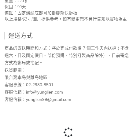
重量：220 g
保固：90天
備註：固定螺絲底部可加掛腳架快拆板
以上規格/尺寸/圖片提供參考，如有變更恕不另行告知以實物為主
運送方式
商品的寄送時間和方式：將於完成付款後 7 個工作天內送達 ( 不含
週六、日及國定假日。部份預購、特別訂製商品除外），目前寄送
方式為郵局或宅配。
送貨範圍：
限台灣本島與離島地區。
客服專線：02-2980-8501
客服信箱：info@yunglien.com
客服信箱：yunglien99@gmail.com