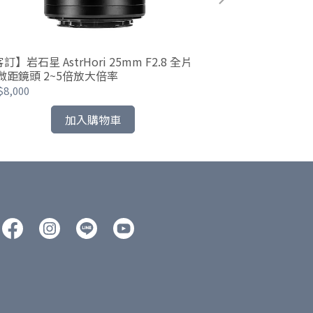
訂】岩石星 AstrHori 25mm F2.8 全片
【客訂】岩石星 As
 微距鏡頭 2~5倍放大倍率
微距探針鏡頭 3
8,000
NT$44,300
加入購物車