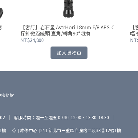
容
【客訂】岩石星 AstrHori 18mm F/8 APS-C
【客
探針微距鏡頭 直角/轉角90°切換
幅
NT$24,800
NT$
加入購物車
服務條款
02
客服時間：週一至週五 09:30-12:00、13:30-18:30
1樓 ◎ [ 維修中心 ]241 新北市三重區自強路二段33巷12號1樓