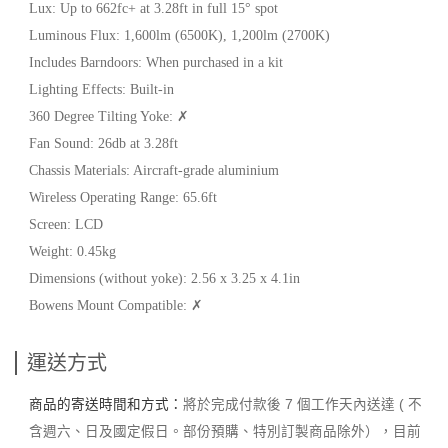
Lux: Up to 662fc+ at 3.28ft in full 15° spot
Luminous Flux: 1,600lm (6500K), 1,200lm (2700K)
Includes Barndoors: When purchased in a kit
Lighting Effects: Built-in
360 Degree Tilting Yoke: ✗
Fan Sound: 26db at 3.28ft
Chassis Materials: Aircraft-grade aluminium
Wireless Operating Range: 65.6ft
Screen: LCD
Weight: 0.45kg
Dimensions (without yoke): 2.56 x 3.25 x 4.1in
Bowens Mount Compatible: ✗
運送方式
商品的寄送時間和方式：
將於完成付款後 7 個工作天內送達 ( 不
含週六、日及國定假日。部份預購、特別訂製商品除外），目前