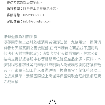
寄送方式為郵局或宅配。
送貨範圍：
限台灣本島與離島地區。
客服專線：
02-2980-8501
客服信箱：
info@yunglien.com
維修退換貨相關步驟
湧蓮國際線上商城依據消費者保護法第十九條規定，提供消
費者七天鑑賞期之售後服務(在門市購買之商品並不適用消
保法七天鑑賞期規定)；消費者於七天鑑賞期內，經本公司
技術支援部或客服中心等相關單位確認產品來源、原料、本
體製程或相容性等問題後且無明顯人為破壞或撕除防護標籤
者，可來電告知工作人員辦理退、換貨事宜；倘無符合以上
之退貨標準，湧蓮國際線上商城得保留索取合理銷退處理費
之裁量權。