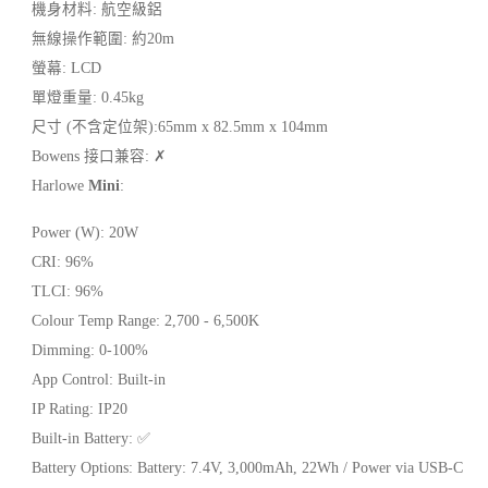
機身材料: 航空級鋁
無線操作範圍: 約20m
螢幕: LCD
單燈重量: 0.45kg
尺寸 (不含定位架):65mm x 82.5mm x 104mm
Bowens 接口兼容: ✗
Harlowe
Mini
:
Power (W): 20W
CRI: 96%
TLCI: 96%
Colour Temp Range: 2,700 - 6,500K
Dimming: 0-100%
App Control: Built-in
IP Rating: IP20
Built-in Battery: ✅
Battery Options: Battery: 7.4V, 3,000mAh, 22Wh / Power via USB-C