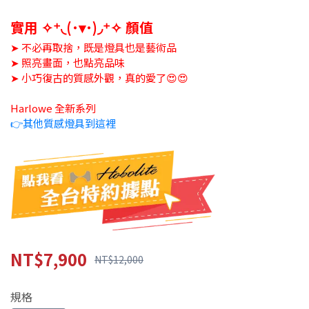
實用 ✧⁺◟(˙▾˙)◞⁺✧ 顏值
➤ 不必再取捨，既是燈具也是藝術品
➤ 照亮畫面，也點亮品味
➤ 小巧復古的質感外觀，真的愛了😍😍
Harlowe 全新系列
👉其他質感燈具到這裡
NT$7,900
NT$12,000
規格