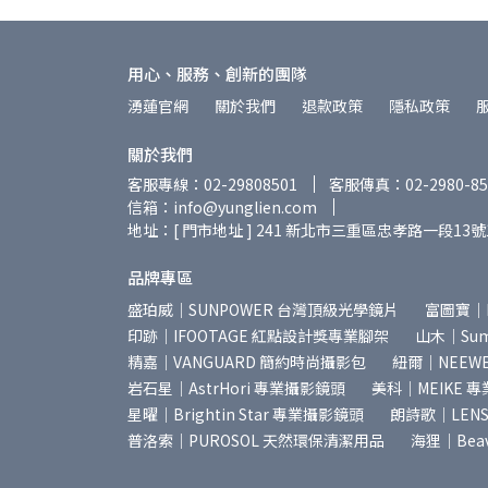
用心、服務、創新的團隊
湧蓮官網
關於我們
退款政策
隱私政策
關於我們
客服專線：02-29808501
客服傳真：02-2980-85
信箱：info@yunglien.com
地址：[ 門市地址 ] 241 新北市三重區忠孝路一段13號
品牌專區
盛珀威｜SUNPOWER 台灣頂級光學鏡片
富圖寶｜
印跡｜IFOOTAGE 紅點設計獎專業腳架
山木｜Summ
精嘉｜VANGUARD 簡約時尚攝影包
紐爾｜NEEW
岩石星｜AstrHori 專業攝影鏡頭
美科｜MEIKE 
星曜｜Brightin Star 專業攝影鏡頭
朗詩歌｜LEN
普洛索｜PUROSOL 天然環保清潔用品
海狸｜Bea